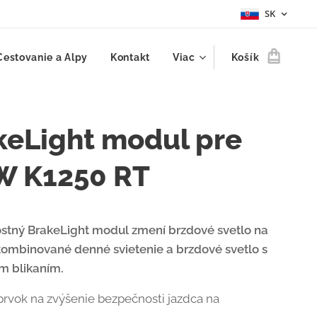
SK
Cestovanie a Alpy
Kontakt
Viac
Košík
keLight modul pre
 K1250 RT
stný BrakeLight modul z
mení brzdové svetlo na
 kombinované denné svietenie a brzdové svetlo s
m blikaním.
 prvok na zvýšenie bezpečnosti jazdca na