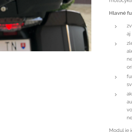
motocykli
Hlavné f
zv
aj
zl
al
ne
or
fu
sv
ak
au
vo
ne
Modul je