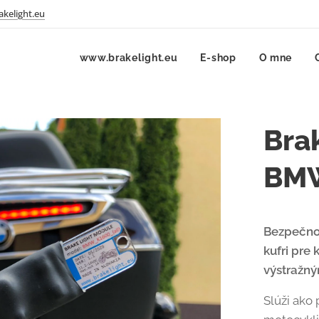
kelight.eu
www.brakelight.eu
E-shop
O mne
Bra
BMW
Bezpečno
kufri pre
výstražný
Slúži ako