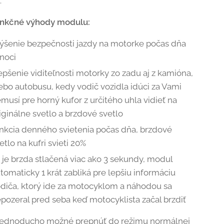
.
unkčné výhody modulu:
ýšenie bezpečnosti jazdy na motorke počas dňa
 noci
epšenie viditeľnosti motorky zo zadu aj z kamióna,
ebo autobusu, kedy vodič vozidla idúci za Vami
musí pre horný kufor z určitého uhla vidieť na
iginálne svetlo a brzdové svetlo
nkcia denného svietenia počas dňa, brzdové
etlo na kufri svieti 20%
 je brzda stlačená viac ako 3 sekundy, modul
tomaticky 1 krát zabliká pre lepšiu informáciu
diča, ktorý ide za motocyklom a náhodou sa
pozeral pred seba keď motocyklista začal brzdiť
 jednoducho možné prepnúť do režimu normálnej