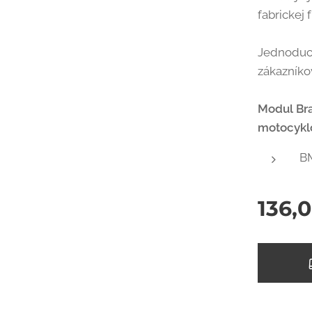
fabrickej 
Jednoduch
zákazníko
Modul Bra
motocykl
B
136,