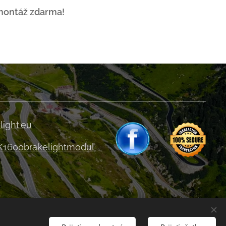
 montáž zdarma!
light.eu
K1600brakelightmodul