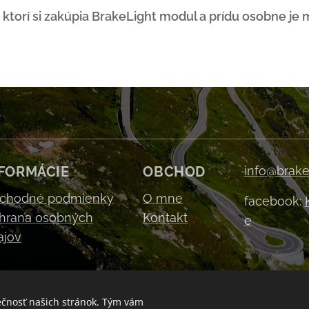
 ktorí si zakúpia BrakeLight modul a prídu osobne je
FORMÁCIE
OBCHOD
info@brake
chodné podmienky
O mne
facebook:
hrana osobných
Kontakt
e
ajov
ečnosť našich stránok. Tým vám