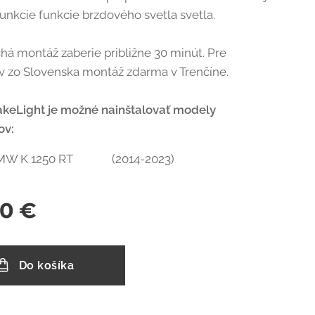
funkcie funkcie brzdového svetla svetla.
á montáž zaberie približne 30 minút. Pre
v zo Slovenska montáž zdarma v Trenčíne.
keLight je možné nainštalovať modely
ov:
MW K 1250 RT (2014-2023)
00
€
Do košíka